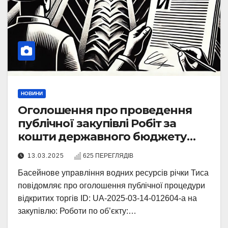
НОВИНИ
Оголошення про проведення
публічної закупівлі Робіт за
кошти державного бюджету
України, у якості дольової участі
13.03.2025
625 ПЕРЕГЛЯДІВ
української сторони у
Басейнове управління водних ресурсів річки Тиса
співфінансуванні заходів
повідомляє про оголошення публічної процедури
Проєкту «AdaptWater»
відкритих торгів ID: UA-2025-03-14-012604-a на
закупівлю: Роботи по об’єкту:…