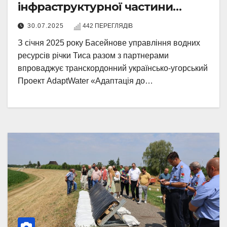
інфраструктурної частини
заходів Проєкту «AdaptWater»
30.07.2025
442 ПЕРЕГЛЯДІВ
З січня 2025 року Басейнове управління водних
ресурсів річки Тиса разом з партнерами
впроваджує транскордонний українсько-угорський
Проект AdaptWater «Адаптація до…