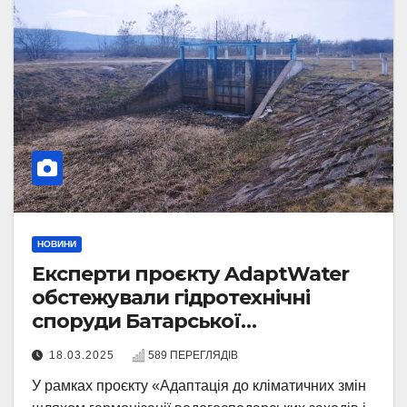
НОВИНИ
Експерти проєкту AdaptWater
обстежували гідротехнічні
споруди Батарської
водогосподарської системи
18.03.2025
589 ПЕРЕГЛЯДІВ
У рамках проєкту «Адаптація до кліматичних змін