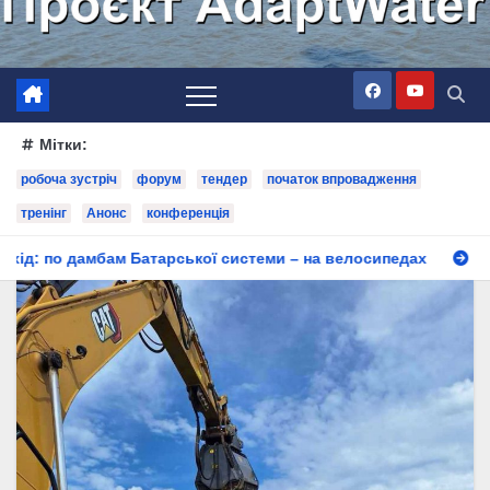
Мітки:
робоча зустріч
форум
тендер
початок впровадження
тренінг
Анонс
конференція
арської системи – на велосипедах
Партнери проєкту Ada