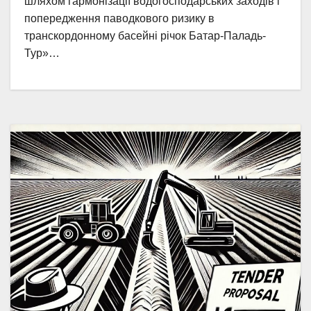
шляхом гармонізації водогосподарських заходів і
попередження паводкового ризику в
транскордонному басейні річок Батар-Паладь-
Тур»…