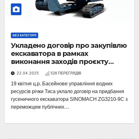
БЕЗ КАТЕГОРІЇ
Укладено договір про закупівлю
екскаватора в рамках
виконання заходів проєкту
AdaptWater
22.04.2025
528 ПЕРЕГЛЯДІВ
19 квітня ц.р. Басейнове управління водних
ресурсів річки Тиса уклало договір на придбання
гусеничного екскаватора SINOMACH ZG3210-9C з
переможцем публічних…