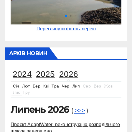
Переглянути фотогалерею
АРХІВ НОВИН
2024
2025
2026
Січ
Лют
Бер
Кві
Тра
Чер
Лип
Сер
Вер
Жов
Лис
Гру
Липень 2026
(
>>>
)
Проєкт AdaptWater: реконструкцію розподільчого
шлюза завершено