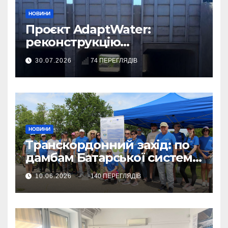
НОВИНИ
Проєкт AdaptWater:
реконструкцію
розподільчого шлюза
30.07.2026
74 ПЕРЕГЛЯДІВ
завершено
НОВИНИ
Транскордонний захід: по
дамбам Батарської системи
– на велосипедах
10.06.2026
140 ПЕРЕГЛЯДІВ