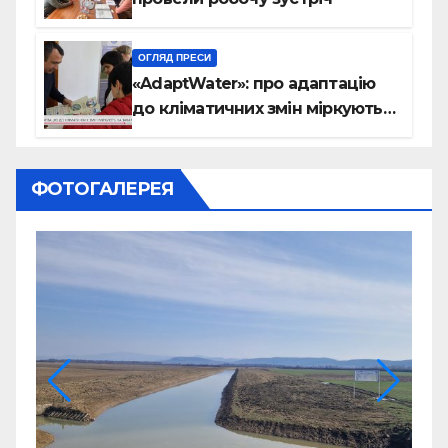
ОГЛЯД ПРЕСИ
«AdaptWater»: про адаптацію
до кліматичних змін міркують
на Закарпатті (відео)
ФОТОГАЛЕРЕЯ