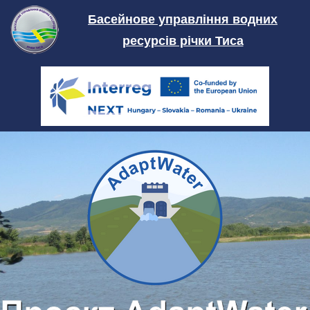
Skip
Басейнове управління водних
to
ресурсів річки Тиса
content