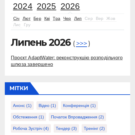
2024
2025
2026
Січ
Лют
Бер
Кві
Тра
Чер
Лип
Сер
Вер
Жов
Лис
Гру
Липень 2026
(
>>>
)
Проєкт AdaptWater: реконструкцію розподільчого
шлюза завершено
МІТКИ
Анонс
(1)
Відео
(1)
Конференція
(1)
Обстеження
(1)
Початок Впровадження
(2)
Робоча Зустріч
(4)
Тендер
(3)
Тренінг
(2)