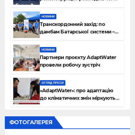
шлюза завершено
НОВИНИ
Транскордонний захід: по
дамбам Батарської системи –
на велосипедах
НОВИНИ
Партнери проєкту AdaptWater
провели робочу зустріч
ОГЛЯД ПРЕСИ
«AdaptWater»: про адаптацію
до кліматичних змін міркують
на Закарпатті (відео)
ФОТОГАЛЕРЕЯ