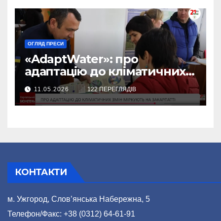
ОГЛЯД ПРЕСИ
«AdaptWater»: про
адаптацію до кліматичних
змін міркують на Закарпатті
11.05.2026
122 ПЕРЕГЛЯДІВ
(відео)
КОНТАКТИ
м. Ужгород, Слов’янська Набережна, 5
Телефон/Факс: +38 (0312) 64-61-91