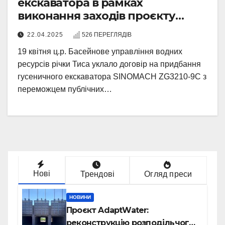
екскаватора в рамках
виконання заходів проєкту
AdaptWater
22.04.2025
526 ПЕРЕГЛЯДІВ
19 квітня ц.р. Басейнове управління водних
ресурсів річки Тиса уклало договір на придбання
гусеничного екскаватора SINOMACH ZG3210-9C з
переможцем публічних…
Нові
Трендові
Огляд преси
НОВИНИ
Проєкт AdaptWater:
реконструкцію розподільчого