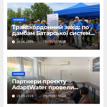
НОВИНИ
Транскордонний захід: по
дамбам Батарської системи
– на велосипедах
10.06.2026
139 ПЕРЕГЛЯДІВ
НОВИНИ
Партнери проєкту
AdaptWater провели
робочу зустріч
19.05.2026
169 ПЕРЕГЛЯДІВ