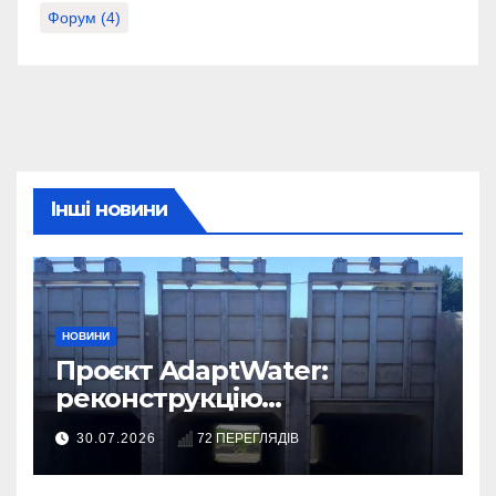
Форум
(4)
Інші новини
НОВИНИ
Проєкт AdaptWater:
реконструкцію
розподільчого шлюза
30.07.2026
72 ПЕРЕГЛЯДІВ
завершено