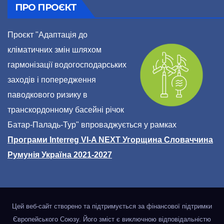
ПРО ПРОЄКТ
Проєкт "Адаптація до
кліматичних змін шляхом
гармонізації водогосподарських
заходів і попередження
паводкового ризику в
транскордонному басейні річок
Батар-Паладь-Тур" впроваджується у рамках
Програми Interreg VI-A NEXT Угорщина Словаччина
Румунія Україна 2021-2027
Цей веб-сайт створено та підтримується за фінансової підтримки
Європейського Союзу. Його зміст є виключною відповідальністю