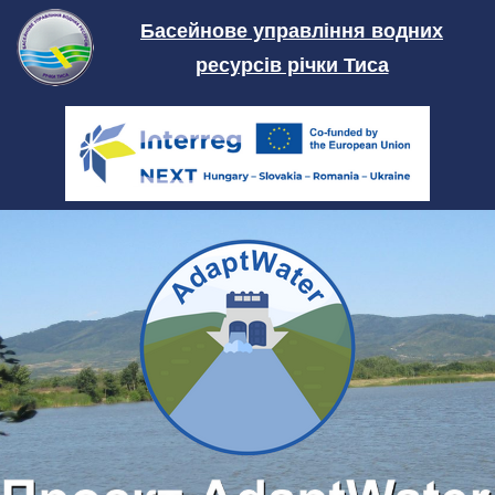
Skip
Басейнове управління водних
to
ресурсів річки Тиса
content