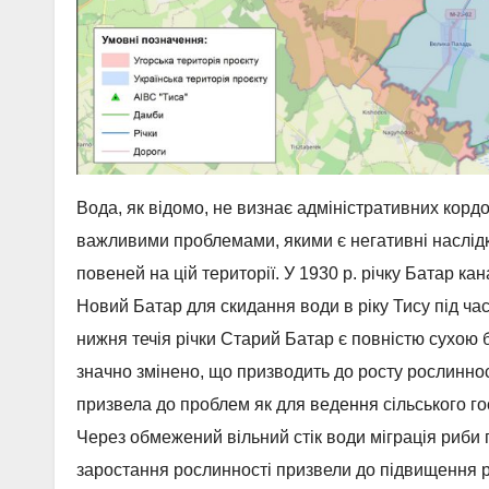
Вода, як відомо, не визнає адміністративних кордон
важливими проблемами, якими є негативні наслідк
повеней на цій території. У 1930 р. річку Батар ка
Новий Батар для скидання води в ріку Тису під час
нижня течія річки Старий Батар є повністю сухою 
значно змінено, що призводить до росту рослинност
призвела до проблем як для ведення сільського го
Через обмежений вільний стік води міграція риби 
заростання рослинності призвели до підвищення р