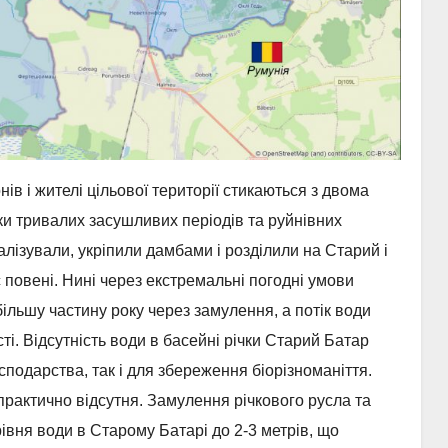
ів і жителі цільової території стикаються з двома
и тривалих засушливих періодів та руйнівних
налізували, укріпили дамбами і розділили на Старий і
 повені. Нині через екстремальні погодні умови
більшу частину року через замулення, а потік води
і. Відсутність води в басейні річки Старий Батар
сподарства, так і для збереження біорізноманіття.
практично відсутня. Замулення річкового русла та
івня води в Старому Батарі до 2-3 метрів, що