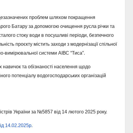
ищезазначених проблем шляхом покращення
арого Батару за допомогою очищення русла річки та
сталого стоку води в посушливі періоди, безпечного
ність проєкту містить заходи з модернізації спільної
но-вимірювальної системи АІВС “Тиса”.
 навичок та обізнаності населення щодо
йного потенціалу водогосподарських організацій
стрів України за №5857 від 14 лютого 2025 року.
д 14.02.2025р.