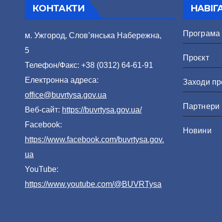
КОНТАКТИ
НАВІГ
Програма
м. Ужгород, Слов’янська Набережна,
5
Проєкт
Телефон/Факс: +38 (0312) 64-61-91
Електронна адреса:
Заходи пр
office@buvrtysa.gov.ua
Партнери
Веб-сайт:
https://buvrtysa.gov.ua/
Facebook:
Новини
https://www.facebook.com/buvrtysa.gov.
ua
YouTube:
https://www.youtube.com/@BUVRTysa