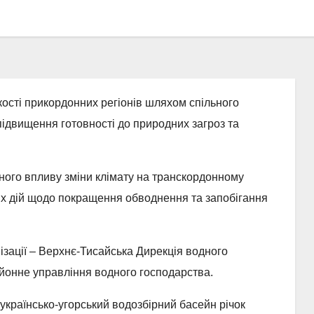
кості прикордонних регіонів шляхом спільного
ідвищення готовності до природних загроз та
ного впливу зміни клімату на транскордонному
их дій щодо покращення обводнення та запобігання
нізації – Верхнє-Тисайська Дирекція водного
йонне управління водного господарства.
українсько-угорський водозбірний басейн річок