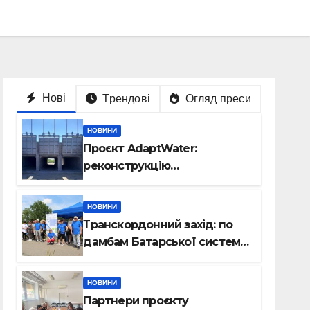
Нові
Трендові
Огляд преси
НОВИНИ
Проєкт AdaptWater:
реконструкцію
розподільчого шлюза
завершено
НОВИНИ
Транскордонний захід: по
дамбам Батарської системи
– на велосипедах
НОВИНИ
Партнери проєкту