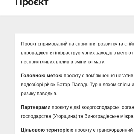
Проєкт
Проєкт спрямований на сприяння розвитку та стій
впровадження інфраструктурних заходів з метою п
несприятливих впливів зміни клімату.
Головною метою
проєкту є пом’якшення негатив
водозборі річок Батар-Паладь-Тур шляхом спільн
ризику паводків.
Партнерами
проєкту є дві водогосподарські орга
господарства (Угорщина) та Виноградівське міжра
Цільовою територією
проєкту є транскордонний 