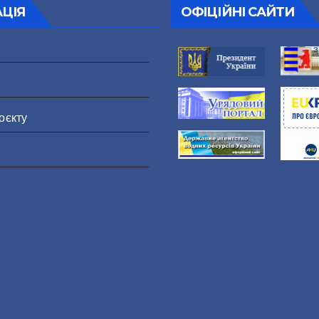
АЦІЯ
ОФІЦІЙНІ САЙТИ
оєкту