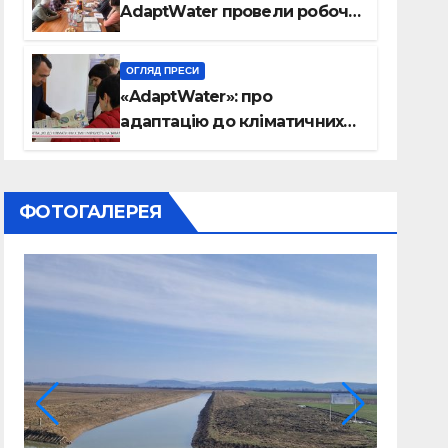
AdaptWater провели робочу
зустріч
ОГЛЯД ПРЕСИ
«AdaptWater»: про
адаптацію до кліматичних
змін міркують на Закарпатті
(відео)
ФОТОГАЛЕРЕЯ