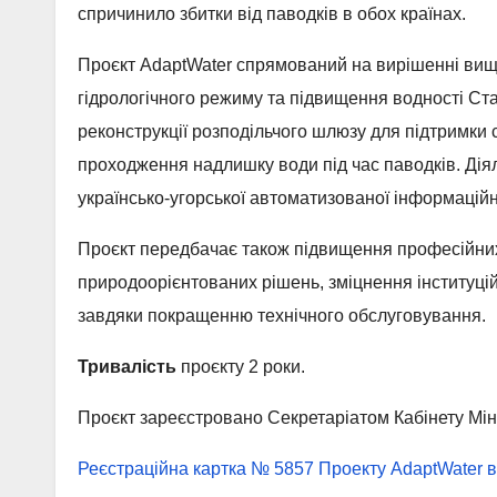
спричинило збитки від паводків в обох країнах.
Проєкт AdaptWater спрямований на вирішенні в
гідрологічного режиму та підвищення водності Ст
реконструкції розподільчого шлюзу для підтримки 
проходження надлишку води під час паводків. Діяль
українсько-угорської автоматизованої інформацій
Проєкт передбачає також підвищення професійних
природоорієнтованих рішень, зміцнення інституці
завдяки покращенню технічного обслуговування.
Тривалість
проєкту 2 роки.
Проєкт зареєстровано Секретаріатом Кабінету Міні
Реєстраційна картка № 5857 Проекту AdaptWater ві