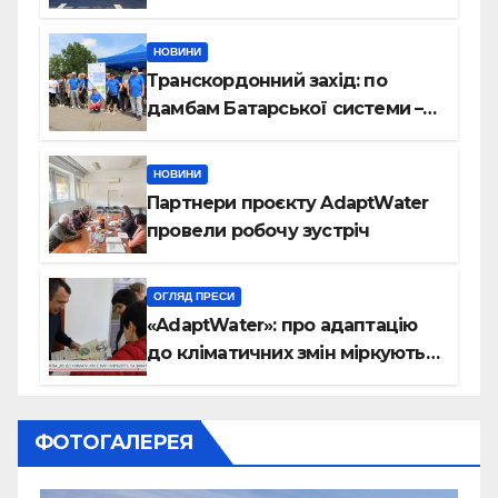
шлюза завершено
НОВИНИ
Транскордонний захід: по
дамбам Батарської системи –
на велосипедах
НОВИНИ
Партнери проєкту AdaptWater
провели робочу зустріч
ОГЛЯД ПРЕСИ
«AdaptWater»: про адаптацію
до кліматичних змін міркують
на Закарпатті (відео)
ФОТОГАЛЕРЕЯ