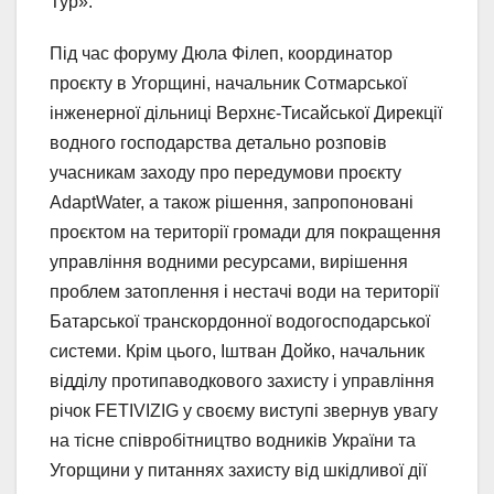
Тур».
Під час форуму Дюла Філеп, координатор
проєкту в Угорщині, начальник Сотмарської
інженерної дільниці Верхнє-Тисайської Дирекції
водного господарства детально розповів
учасникам заходу про передумови проєкту
AdaptWater, а також рішення, запропоновані
проєктом на території громади для покращення
управління водними ресурсами, вирішення
проблем затоплення і нестачі води на території
Батарської транскордонної водогосподарської
системи. Крім цього, Іштван Дойко, начальник
відділу протипаводкового захисту і управління
річок FETIVIZIG у своєму виступі звернув увагу
на тісне співробітництво водників України та
Угорщини у питаннях захисту від шкідливої дії