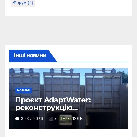
Форум
(4)
Інші новини
НОВИНИ
Проєкт AdaptWater:
реконструкцію
розподільчого шлюза
30.07.2026
75 ПЕРЕГЛЯДІВ
завершено