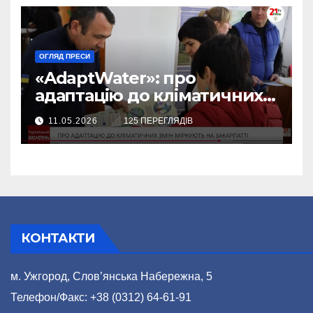
ОГЛЯД ПРЕСИ
«AdaptWater»: про
адаптацію до кліматичних
змін міркують на Закарпатті
11.05.2026
125 ПЕРЕГЛЯДІВ
(відео)
КОНТАКТИ
м. Ужгород, Слов’янська Набережна, 5
Телефон/Факс: +38 (0312) 64-61-91