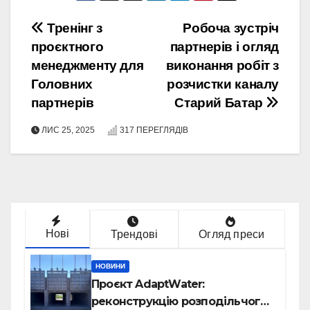
Навігація
Тренінг з
Робоча зустріч
проєктного
партнерів і огляд
записів
менеджменту для
виконання робіт з
Головних
розчистки каналу
партнерів
Старий Батар
ЛИС 25, 2025
317 ПЕРЕГЛЯДІВ
Нові
Трендові
Огляд преси
НОВИНИ
Проєкт AdaptWater:
реконструкцію розподільчого