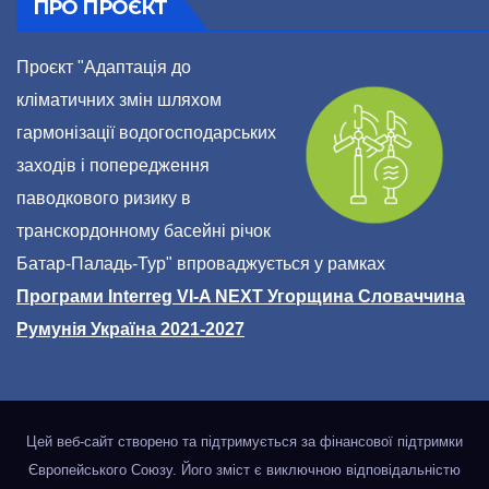
ПРО ПРОЄКТ
Проєкт "Адаптація до
кліматичних змін шляхом
гармонізації водогосподарських
заходів і попередження
паводкового ризику в
транскордонному басейні річок
Батар-Паладь-Тур" впроваджується у рамках
Програми Interreg VI-A NEXT Угорщина Словаччина
Румунія Україна 2021-2027
Цей веб-сайт створено та підтримується за фінансової підтримки
Європейського Союзу. Його зміст є виключною відповідальністю