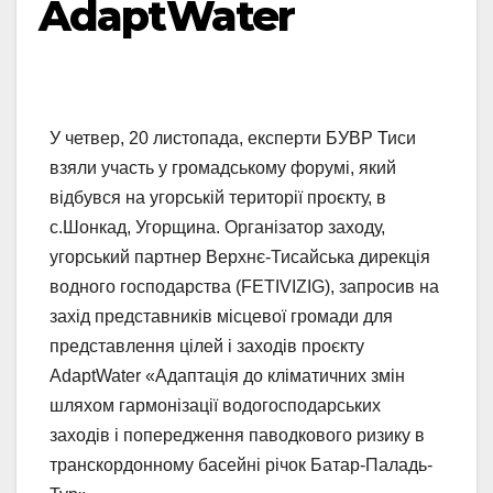
AdaptWater
У четвер, 20 листопада, експерти БУВР Тиси
взяли участь у громадському форумі, який
відбувся на угорській території проєкту, в
с.Шонкад, Угорщина. Організатор заходу,
угорський партнер Верхнє-Тисайська дирекція
водного господарства (FETIVIZIG), запросив на
захід представників місцевої громади для
представлення цілей і заходів проєкту
AdaptWater «Адаптація до кліматичних змін
шляхом гармонізації водогосподарських
заходів і попередження паводкового ризику в
транскордонному басейні річок Батар-Паладь-