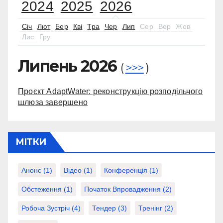
2024
2025
2026
Січ
Лют
Бер
Кві
Тра
Чер
Лип
Сер
Вер
Жов
Лис
Гру
Липень 2026
(
>>>
)
Проєкт AdaptWater: реконструкцію розподільчого
шлюза завершено
МІТКИ
Анонс
(1)
Відео
(1)
Конференція
(1)
Обстеження
(1)
Початок Впровадження
(2)
Робоча Зустріч
(4)
Тендер
(3)
Тренінг
(2)