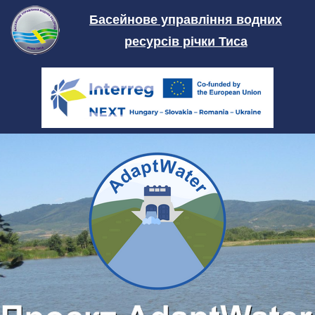
Skip
Басейнове управління водних
to
ресурсів річки Тиса
content