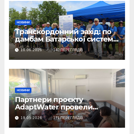
НОВИНИ
Транскордонний захід: по
дамбам Батарської системи
– на велосипедах
10.06.2026
140 ПЕРЕГЛЯДІВ
НОВИНИ
Партнери проєкту
AdaptWater провели
робочу зустріч
19.05.2026
171 ПЕРЕГЛЯДІВ