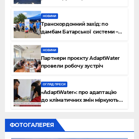
шлюза завершено
НОВИНИ
Транскордонний захід: по
дамбам Батарської системи –
на велосипедах
НОВИНИ
Партнери проєкту AdaptWater
провели робочу зустріч
ОГЛЯД ПРЕСИ
«AdaptWater»: про адаптацію
до кліматичних змін міркують
на Закарпатті (відео)
ФОТОГАЛЕРЕЯ