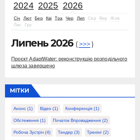
2024
2025
2026
Січ
Лют
Бер
Кві
Тра
Чер
Лип
Сер
Вер
Жов
Лис
Гру
Липень 2026
(
>>>
)
Проєкт AdaptWater: реконструкцію розподільчого
шлюза завершено
МІТКИ
Анонс
(1)
Відео
(1)
Конференція
(1)
Обстеження
(1)
Початок Впровадження
(2)
Робоча Зустріч
(4)
Тендер
(3)
Тренінг
(2)