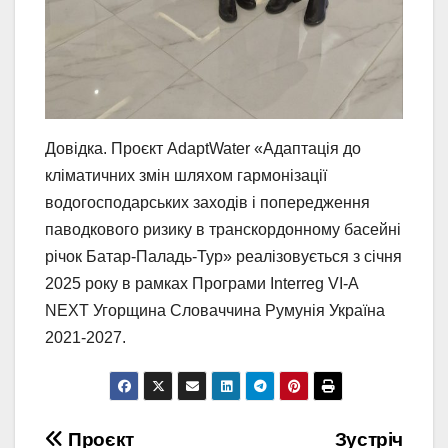
Довідка. Проєкт AdaptWater «Адаптація до
кліматичних змін шляхом гармонізації
водогосподарських заходів і попередження
паводкового ризику в транскордонному басейні
річок Батар-Паладь-Тур» реалізовується з січня
2025 року в рамках Програми Interreg VI-A
NEXT Угорщина Словаччина Румунія Україна
2021-2027.
Навігація
Проєкт
Зустріч