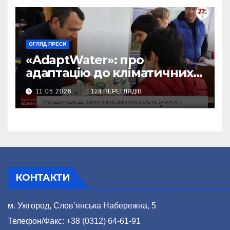
ОГЛЯД ПРЕСИ
«AdaptWater»: про
адаптацію до кліматичних
змін міркують на Закарпатті
11.05.2026
124 ПЕРЕГЛЯДІВ
(відео)
КОНТАКТИ
м. Ужгород, Слов’янська Набережна, 5
Телефон/Факс: +38 (0312) 64-61-91