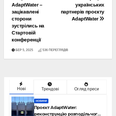
AdaptWater –
українських
записів
зацікавлені
партнерів проєкту
сторони
AdaptWater
зустрілись на
Стартовій
конференції
БЕР 5, 2025
536 ПЕРЕГЛЯДІВ
Нові
Трендові
Огляд преси
НОВИНИ
Проєкт AdaptWater:
реконструкцію розподільчого