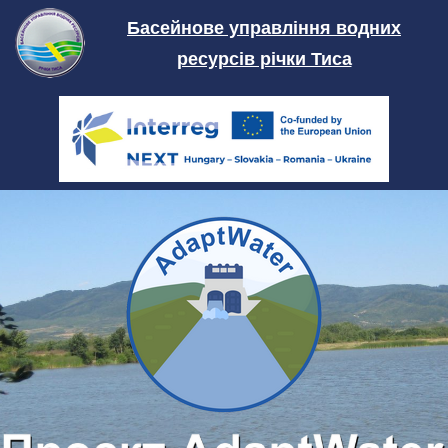
Skip
Басейнове управління водних
to
ресурсів річки Тиса
content