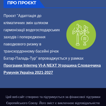
ПРО ПРОЄКТ
Проєкт "Адаптація до
кліматичних змін шляхом
гармонізації водогосподарських
заходів і попередження
паводкового ризику в
транскордонному басейні річок
Батар-Паладь-Тур" впроваджується у рамках
Програми Interreg VI-A NEXT Угорщина Словаччина
Румунія Україна 2021-2027
Цей веб-сайт створено та підтримується за фінансової підтримки
Європейського Союзу. Його зміст є виключною відповідальністю