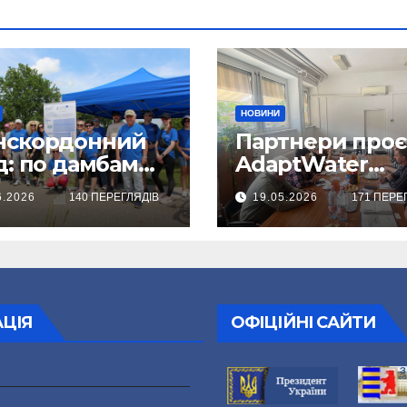
НОВИНИ
нскордонний
Партнери проє
д: по дамбам
AdaptWater
арської
провели робоч
6.2026
140 ПЕРЕГЛЯДІВ
19.05.2026
171 ПЕРЕ
еми – на
зустріч
осипедах
АЦІЯ
ОФІЦІЙНІ САЙТИ