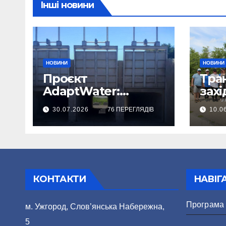
Інші новини
НОВИНИ
НОВИНИ
Проєкт
Тра
AdaptWater:
захі
реконструкцію
Бат
30.07.2026
76 ПЕРЕГЛЯДІВ
10.0
розподільчого
сист
шлюза завершено
вел
КОНТАКТИ
НАВІГ
Програма
м. Ужгород, Слов’янська Набережна,
5