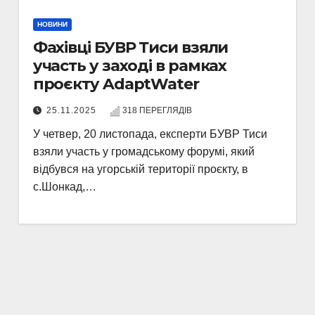
НОВИНИ
Фахівці БУВР Тиси взяли
участь у заході в рамках
проєкту AdaptWater
25.11.2025
318 ПЕРЕГЛЯДІВ
У четвер, 20 листопада, експерти БУВР Тиси
взяли участь у громадському форумі, який
відбувся на угорській території проєкту, в
с.Шонкад,…