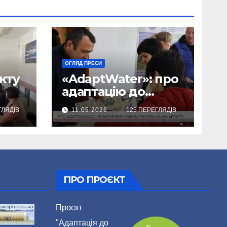
ОГЛЯД ПРЕСИ
кту
«AdaptWater»: про
адаптацію до
у
кліматичних змін
ГЛЯДІВ
11.05.2026
125 ПЕРЕГЛЯДІВ
міркують на
Закарпатті (відео)
ПРО ПРОЄКТ
Проєкт
"Адаптація до