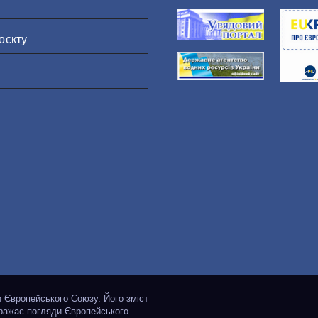
оєкту
и Європейського Союзу. Його зміст
бражає погляди Європейського