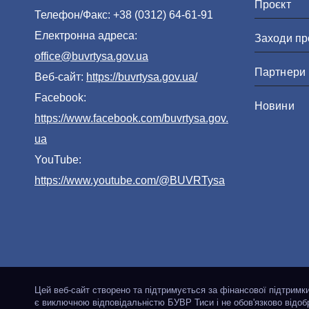
Проєкт
Телефон/Факс: +38 (0312) 64-61-91
Електронна адреса:
Заходи пр
office@buvrtysa.gov.ua
Партнери
Веб-сайт:
https://buvrtysa.gov.ua/
Facebook:
Новини
https://www.facebook.com/buvrtysa.gov.
ua
YouTube:
https://www.youtube.com/@BUVRTysa
Цей веб-сайт створено та підтримується за фінансової підтримк
є виключною відповідальністю БУВР Тиси і не обов'язково відо