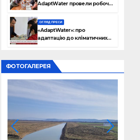
AdaptWater провели робочу
зустріч
ОГЛЯД ПРЕСИ
«AdaptWater»: про
адаптацію до кліматичних
змін міркують на Закарпатті
(відео)
ФОТОГАЛЕРЕЯ