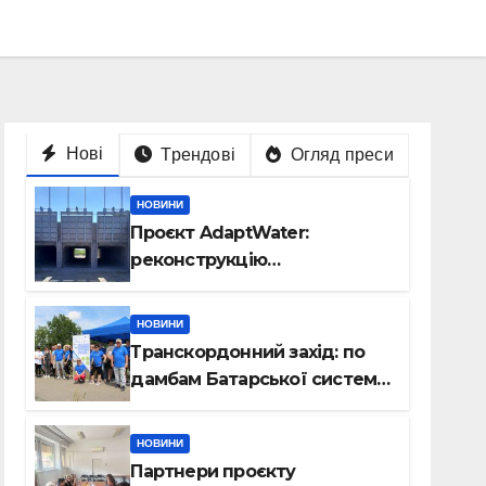
Нові
Трендові
Огляд преси
НОВИНИ
Проєкт AdaptWater:
реконструкцію
розподільчого шлюза
завершено
НОВИНИ
Транскордонний захід: по
дамбам Батарської системи
– на велосипедах
НОВИНИ
Партнери проєкту