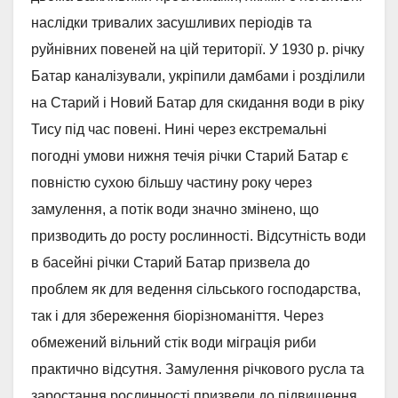
наслідки тривалих засушливих періодів та
руйнівних повеней на цій території. У 1930 р. річку
Батар каналізували, укріпили дамбами і розділили
на Старий і Новий Батар для скидання води в ріку
Тису під час повені. Нині через екстремальні
погодні умови нижня течія річки Старий Батар є
повністю сухою більшу частину року через
замулення, а потік води значно змінено, що
призводить до росту рослинності. Відсутність води
в басейні річки Старий Батар призвела до
проблем як для ведення сільського господарства,
так і для збереження біорізноманіття. Через
обмежений вільний стік води міграція риби
практично відсутня. Замулення річкового русла та
заростання рослинності призвели до підвищення