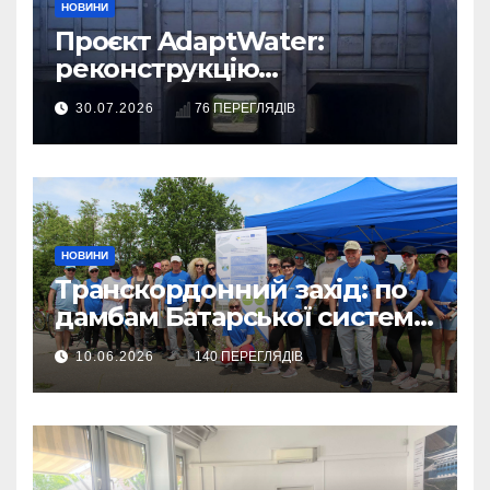
НОВИНИ
Проєкт AdaptWater:
реконструкцію
розподільчого шлюза
30.07.2026
76 ПЕРЕГЛЯДІВ
завершено
НОВИНИ
Транскордонний захід: по
дамбам Батарської системи
– на велосипедах
10.06.2026
140 ПЕРЕГЛЯДІВ