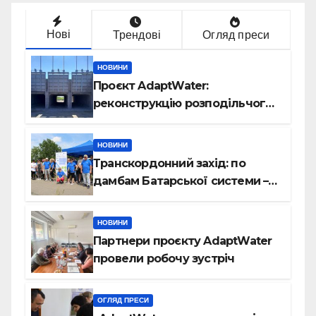
Нові
Трендові
Огляд преси
НОВИНИ
Проєкт AdaptWater:
реконструкцію розподільчого
шлюза завершено
НОВИНИ
Транскордонний захід: по
дамбам Батарської системи –
на велосипедах
НОВИНИ
Партнери проєкту AdaptWater
провели робочу зустріч
ОГЛЯД ПРЕСИ