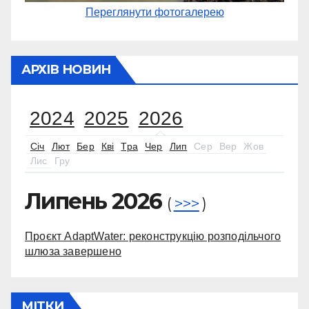
Переглянути фотогалерею
АРХІВ НОВИН
2024
2025
2026
Січ
Лют
Бер
Кві
Тра
Чер
Лип
Сер
Вер
Жов
Лис
Гру
Липень 2026
(
>>>
)
Проєкт AdaptWater: реконструкцію розподільчого
шлюза завершено
МІТКИ