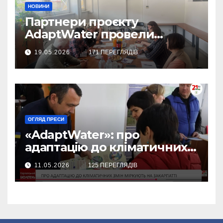
НОВИНИ
Партнери проєкту
AdaptWater провели
робочу зустріч
19.05.2026
171 ПЕРЕГЛЯДІВ
ОГЛЯД ПРЕСИ
«AdaptWater»: про
адаптацію до кліматичних
змін міркують на Закарпатті
11.05.2026
125 ПЕРЕГЛЯДІВ
(відео)