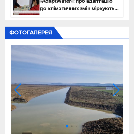
«AdaptWater»: про адаптацію
до кліматичних змін міркують
на Закарпатті (відео)
ФОТОГАЛЕРЕЯ