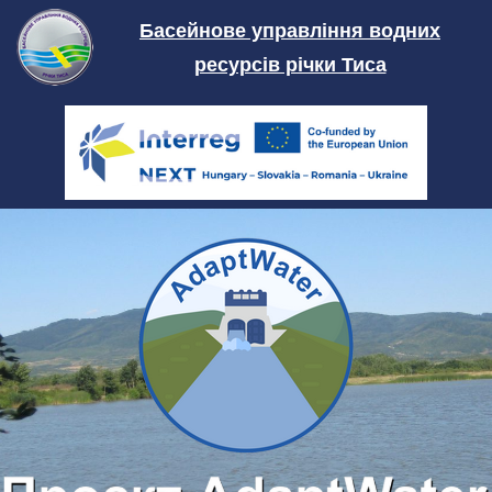
Skip
Басейнове управління водних
to
ресурсів річки Тиса
content