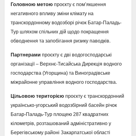
Головною метою
проєкту є пом’якшення
негативного впливу зміни клімату на
транскордонному водозборі річок Батар-Паладь-
Тур шляхом спільних дій щодо покращення
обводнення та запобігання ризику паводків.
Партнерами
проєкту є дві водогосподарські
організації – Верхнє-Тисайська Дирекція водного
господарства (Угорщина) та Виноградівське
міжрайонне управління водного господарства.
Цільовою територією
проєкту є транскордонний
українсько-угорський водозбірний басейн річок
Батар-Паладь-Тур площею 287 квадратних
кілометрів, розташований адміністративно у
Берегівському районі Закарпатської області