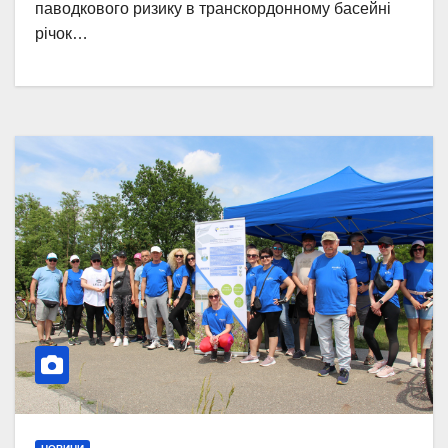
паводкового ризику в транскордонному басейні
річок…