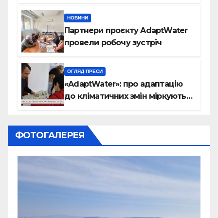
на велосипедах
НОВИНИ
Партнери проєкту AdaptWater
провели робочу зустріч
ОГЛЯД ПРЕСИ
«AdaptWater»: про адаптацію
до кліматичних змін міркують
на Закарпатті (відео)
ФОТОГАЛЕРЕЯ