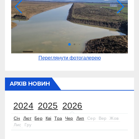
Переглянути фотогалерею
АРХІВ НОВИН
2024
2025
2026
Січ
Лют
Бер
Кві
Тра
Чер
Лип
Сер
Вер
Жов
Лис
Гру