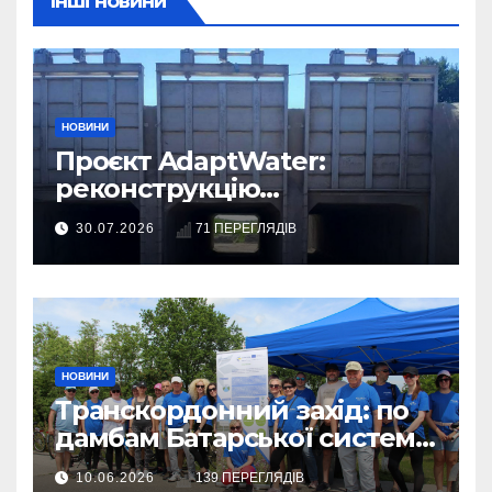
Інші новини
НОВИНИ
Проєкт AdaptWater:
реконструкцію
розподільчого шлюза
30.07.2026
71 ПЕРЕГЛЯДІВ
завершено
НОВИНИ
Транскордонний захід: по
дамбам Батарської системи
– на велосипедах
10.06.2026
139 ПЕРЕГЛЯДІВ