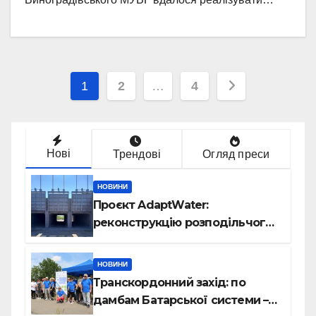
Навігація
1
2
…
4
записів
Нові
Трендові
Огляд преси
НОВИНИ
Проєкт AdaptWater:
реконструкцію розподільчого
шлюза завершено
НОВИНИ
Транскордонний захід: по
дамбам Батарської системи –