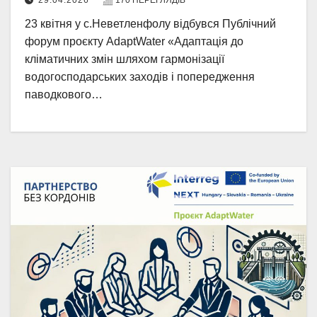
29.04.2026
170 ПЕРЕГЛЯДІВ
23 квітня у с.Неветленфолу відбувся Публічний
форум проєкту AdaptWater «Адаптація до
кліматичних змін шляхом гармонізації
водогосподарських заходів і попередження
паводкового…