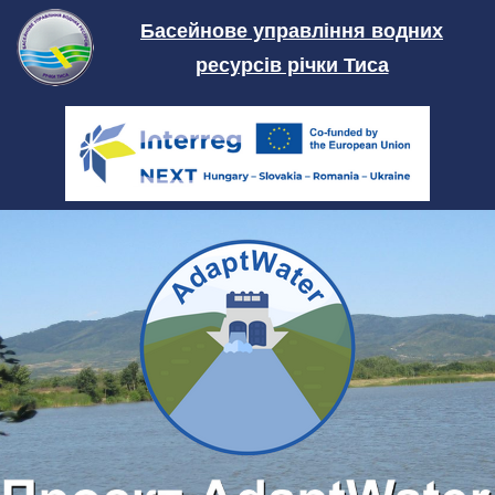
Skip
Басейнове управління водних
to
ресурсів річки Тиса
content